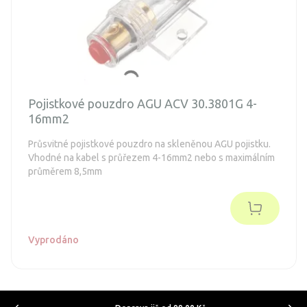
Pojistkové pouzdro AGU ACV 30.3801G 4-
16mm2
Průsvitné pojistkové pouzdro na skleněnou AGU pojistku.
Vhodné na kabel s průřezem 4-16mm2 nebo s maximálním
průměrem 8,5mm
Vyprodáno