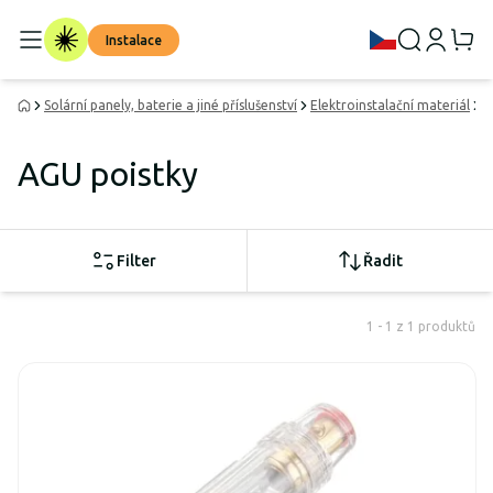
Instalace
Solární panely, baterie a jiné příslušenství
Elektroinstalační materiál
D
AGU poistky
Filter
Řadit
1 - 1 z 1 produktů