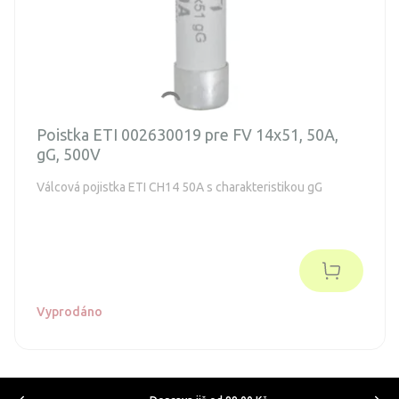
Poistka ETI 002630019 pre FV 14x51, 50A,
gG, 500V
Válcová pojistka ETI CH14 50A s charakteristikou gG
Vyprodáno