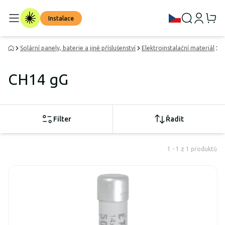
Instalace
Solární panely, baterie a jiné příslušenství
Elektroinstalační materiál
A
CH14 gG
Filter
Řadit
1 - 1 z 1 produktů