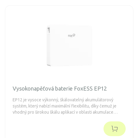
Vysokonapěťová baterie FoxESS EP12
EP12 je vysoce výkonný, škálovatelný akumulátorový
systém, který nabízí maximální flexibilitu, díky čemuž je
vhodný pro širokou škálu aplikací v oblasti akumulace
energie. Další akumulátory lze instalovat paralelně, čímž
lze dosáhnout maximální akumulační kapacity 46,08 kWh.