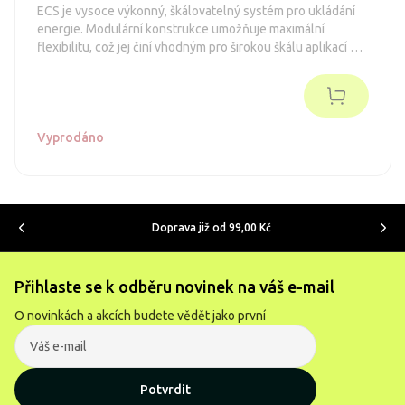
ECS je vysoce výkonný, škálovatelný systém pro ukládání
energie. Modulární konstrukce umožňuje maximální
flexibilitu, což jej činí vhodným pro širokou škálu aplikací pro
ukládání energie. Další baterie lze instalovat sériově.
Instalace je snadná díky řešení typu "plug and play", které
šetří cenný čas pro instalatéry.
Vyprodáno
Doprava již od 99,00 Kč
Přihlaste se k odběru novinek na váš e-mail
O novinkách a akcích budete vědět jako první
Potvrdit