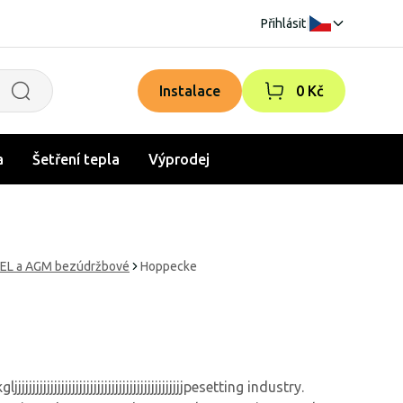
Přihlásit
|
Instalace
0 Kč
a
Šetření tepla
Výprodej
GEL a AGM bezúdržbové
Hoppecke
jjjjjjjjjjjjjjjjjjjjjjjjjjjjjjjjjjjjjpesetting industry.