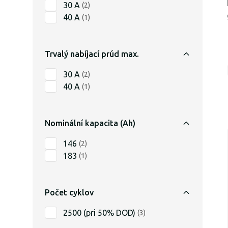
30 A
(
2
)
40 A
(
1
)
Trvalý nabíjací prúd max.
30 A
(
2
)
40 A
(
1
)
Nominální kapacita (Ah)
146
(
2
)
183
(
1
)
Počet cyklov
2500 (pri 50% DOD)
(
3
)