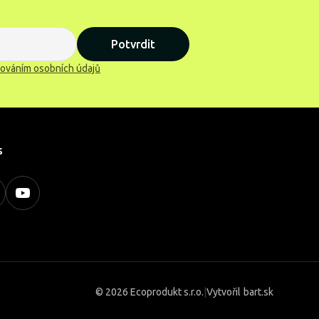
Potvrdit
ováním osobních údajů
s
©
2026 Ecoprodukt s.r.o.
|
Vytvořil
bart.sk