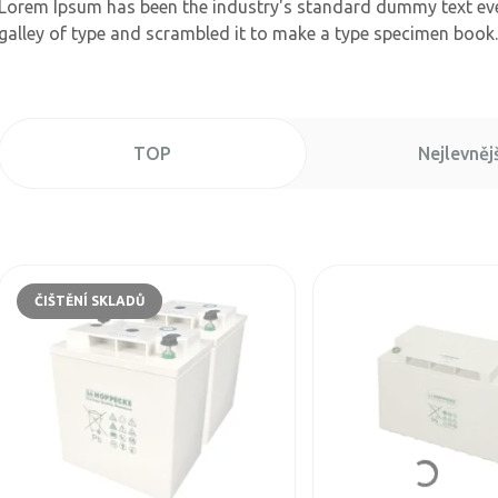
Lorem Ipsum has been the industry's standard dummy text eve
galley of type and scrambled it to make a type specimen book.
TOP
Nejlevnějš
ČIŠTĚNÍ SKLADŮ