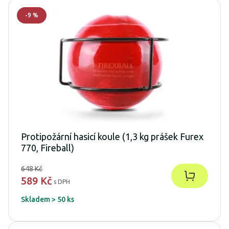
-
9
%
Protipožární hasicí koule (1,3 kg prášek Furex
770, Fireball)
648 Kč
589 Kč
s DPH
Skladem > 50 ks