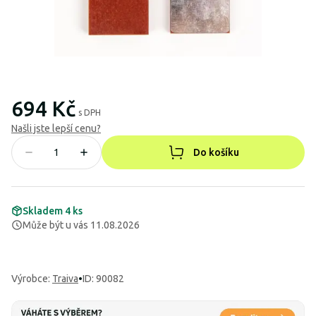
694 Kč
s DPH
Našli jste lepší cenu?
Do košíku
Skladem 4 ks
Může být u vás 11.08.2026
Výrobce
:
Traiva
•
ID: 90082