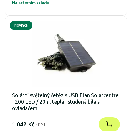
Na externím skladu
Novinka
Solární světelný řetěz s USB Elan Solarcentre
- 200 LED / 20m, teplá i studená bílá s
ovladačem
1 042 Kč
s DPH