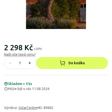
2 298 Kč
s DPH
Našli jste lepší cenu?
Do košíku
Skladem > 5 ks
Může být u vás 11.08.2026
Výrobce
:
SolarCentre
•
ID: 89882