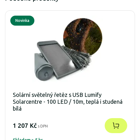
Novinka
Solární světelný řetěz s USB Lumify
Solarcentre - 100 LED / 10m, teplá i studená
bílá
1 207 Kč
s DPH
Skladem > 5 ks