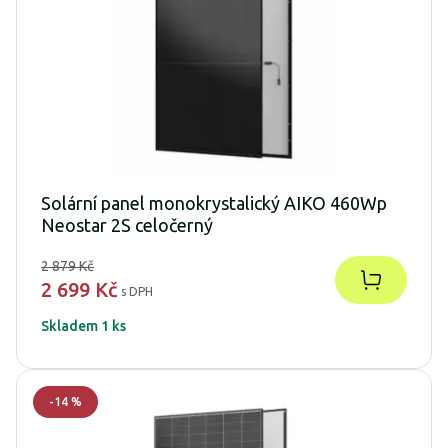
Solární panel monokrystalický AIKO 460Wp
Neostar 2S celočerný
2 879 Kč
2 699 Kč
s DPH
Skladem 1 ks
-
14
%