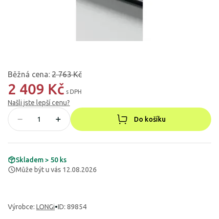
Běžná cena
:
2 763 Kč
2 409 Kč
s DPH
Našli jste lepší cenu?
Do košíku
Skladem > 50 ks
Může být u vás 12.08.2026
Výrobce
:
LONGi
•
ID: 89854