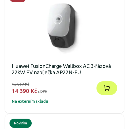
Huawei FusionCharge Wallbox AC 3-fázová
22kW EV nabíječka AP22N-EU
15 067 Kč
14 390 Kč
s DPH
Na externím skladu
Novinka